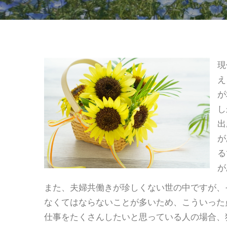
現
え
が
し
出
が
る
が
また、夫婦共働きが珍しくない世の中ですが、
なくてはならないことが多いため、こういった
仕事をたくさんしたいと思っている人の場合、